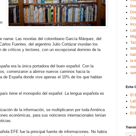
Con
Don
Don
Día
ón
Inc
Lab
Mig
de narrar. Las novelas del colombiano García Márquez, del
Ta
arlos Fuentes, del argentino Julio Cortázar inundan los
Wil
 de críticos y lectores, con un excepcional dominio de la
hab
la 
paña era la única portadora del buen español. Con la
mem
otros, comenzaron a abrirse nuevos caminos hacia la
sum
era de España donde vive apenas el 10% de los que hablan
Eche 
país tiene el monopolio del español. La lengua española es
El 
Lab
Rev
lización de la información, se multiplicaron por toda América
El 
iones económicas, para sus noticieros internacionales tenían
ticias.
Transl
ñola EFE fue la principal fuente de informaciones. No había