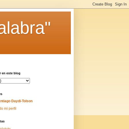
alabra"
 en este blog
es
ntiago Daydi-Tolson
do mi perfil
tas