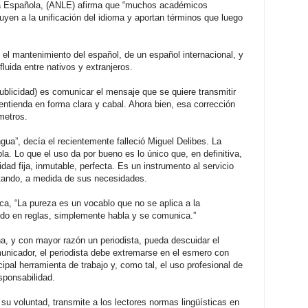
a Española, (ANLE) afirma que “muchos académicos
uyen a la unificación del idioma y aportan términos que luego
l mantenimiento del español, de un español internacional, y
uida entre nativos y extranjeros.
 publicidad) es comunicar el mensaje que se quiere transmitir
 entienda en forma clara y cabal. Ahora bien, esa corrección
ámetros.
ngua”, decía el recientemente falleció Miguel Delibes. La
a. Lo que el uso da por bueno es lo único que, en definitiva,
dad fija, inmutable, perfecta. Es un instrumento al servicio
ptando, a medida de sus necesidades.
a, “La pureza es un vocablo que no se aplica a la
ndo en reglas, simplemente habla y se comunica.”
na, y con mayor razón un periodista, pueda descuidar el
unicador, el periodista debe extremarse en el esmero con
ipal herramienta de trabajo y, como tal, el uso profesional de
sponsabilidad.
su voluntad, transmite a los lectores normas lingüísticas en