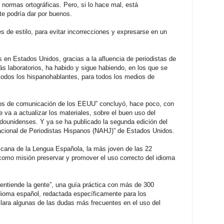
, normas ortográficas. Pero, si lo hace mal, está
e podría dar por buenos.
s de estilo, para evitar incorrecciones y expresarse en un
 en Estados Unidos, gracias a la afluencia de periodistas de
s laboratorios, ha habido y sigue habiendo, en los que se
a todos los hispanohablantes, para todos los medios de
ios de comunicación de los EEUU” concluyó, hace poco, con
e va a actualizar los materiales, sobre el buen uso del
dounidenses. Y ya se ha publicado la segunda edición del
Nacional de Periodistas Hispanos (NAHJ)” de Estados Unidos.
icana de la Lengua Española, la más joven de las 22
como misión preservar y promover el uso correcto del idioma
entiende la gente”, una guía práctica con más de 300
idioma español, redactada específicamente para los
ara algunas de las dudas más frecuentes en el uso del