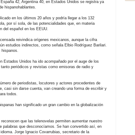
 España 42, Argentina 40, en Estados Unidos se registra ya
de hispanohablantes.
icado en los últimos 20 años y podría llegar a los 132
bla, por sí sola, de las potencialidades que, en materia
ón del español en los EEUU.
censada reivindica orígenes mexicanos, aunque la cifra
n estudios indirectos, como señala Elbio Rodríguez Barilari.
s hispanos.
en Estados Unidos ha ido acompañado por el auge de los
tanto periódicos y revistas como emisoras de radio y
mero de periodistas, locutores y actores procedentes de
e, casi sin darse cuenta, van creando una forma de escribir y
ara todos.
hispanas han significado un gran cambio en la globalización
tos reconocen que las telenovelas permiten aumentar nuestro
 de palabras que desconocíamos. Se han convertido así, en
idioma. Jorge Ignacio Covarrubias, secretario de la