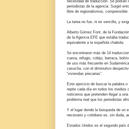
necesidad de traducción. Se podían le
periodistas de la agencia. Surgió ent
libre de regionalismos, comprensible 
La tarea no fue, ni es sencilla, y exi
Alberto Gómez Font, de la Fundación
de la Agencia EFE que estaba traduci
equivalente a la española chabola.
Se encontraron más de 14 traduccione
cueva, refugio, cobijo, barraca, bohí
de uso más frecuente en Sudamérica
casucha, con el diminutivo despectiv
“viviendas precarias”.
Este ejercicio de buscar la palabra 
repite cada día en todos los medios 
noticieros que pretenden llegar a una
problema real que los periodistas afr
Y el lugar donde la búsqueda de un 
necesario y cotidiano es, sin duda, 
Estados Unidos es el segundo país d