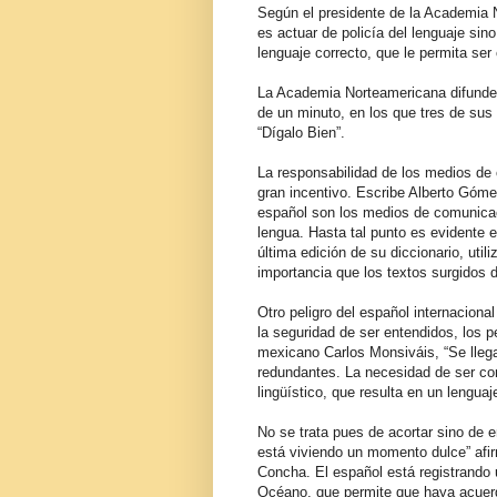
Según el presidente de la Academia 
es actuar de policía del lenguaje si
lenguaje correcto, que le permita ser
La Academia Norteamericana difunde,
de un minuto, en los que tres de su
“Dígalo Bien”.
La responsabilidad de los medios d
gran incentivo. Escribe Alberto Góme
español son los medios de comunicac
lengua. Hasta tal punto es evidente 
última edición de su diccionario, uti
importancia que los textos surgidos 
Otro peligro del español internaciona
la seguridad de ser entendidos, los 
mexicano Carlos Monsiváis, “Se llega 
redundantes. La necesidad de ser co
lingüístico, que resulta en un lengua
No se trata pues de acortar sino de e
está viviendo un momento dulce” afir
Concha. El español está registrand
Océano, que permite que haya acuerdo