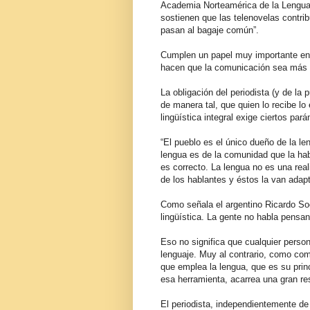
Academia Norteamérica de la Lengu
sostienen que las telenovelas contrib
pasan al bagaje común”.
Cumplen un papel muy importante en e
hacen que la comunicación sea más fl
La obligación del periodista (y de la
de manera tal, que quien lo recibe lo
lingüística integral exige ciertos par
“El pueblo es el único dueño de la le
lengua es de la comunidad que la habl
es correcto. La lengua no es una reali
de los hablantes y éstos la van ada
Como señala el argentino Ricardo Soc
lingüística. La gente no habla pensa
Eso no significa que cualquier perso
lenguaje. Muy al contrario, como com
que emplea la lengua, que es su princ
esa herramienta, acarrea una gran re
El periodista, independientemente de 