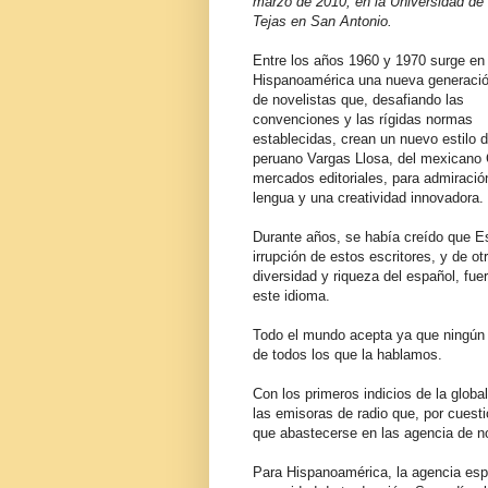
marzo de 2010, en la Universidad de
Tejas en San Antonio.
Entre los años 1960 y 1970 surge en
Hispanoamérica una nueva generaci
de novelistas que, desafiando las
convenciones y las rígidas normas
establecidas, crean un nuevo estilo 
peruano Vargas Llosa, del mexicano C
mercados editoriales, para admiración
lengua y una creatividad innovadora.
Durante años, se había creído que Es
irrupción de estos escritores, y de 
diversidad y riqueza del español, fu
este idioma.
Todo el mundo acepta ya que ningún 
de todos los que la hablamos.
Con los primeros indicios de la globa
las emisoras de radio que, por cuest
que abastecerse en las agencia de no
Para Hispanoamérica, la agencia espa