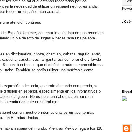
er las noticias tal cual estaban redactadas por los
onces la necesidad de utilizar un español neutro, estándar,
Power
por todos, un español internacional.
¿Qué o
ge una atención continua.
 del Español Urgente, comenta la anécdota de una redactora
endo un pie de foto del inglés y necesitaba una palabra
s en diccionarios: choza, chamizo, cabaña, tugurio, antro,
o, casucha, caseta, casilla, garita, así como rancho y favela
. Se pensó entonces que el sinónimo más comprensible era
o –ucha. También se podía utilizar una perífrasis como
o la expresión adecuada, que todo el mundo comprenda, se
de difusión en español, especialmente en los informativos o
Blogal
 audiencia global. No es pues una abstracción, sino un
ontan continuamente en su trabajo.
español común, neutro o internacional es un asunto más
aquí en Estados Unidos.
e habla hispana del mundo. Mientras México llega a los 110