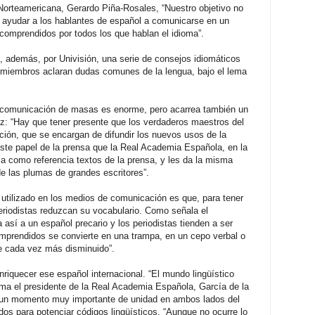
Norteamericana, Gerardo Piña-Rosales, “Nuestro objetivo no
no ayudar a los hablantes de español a comunicarse en un
 comprendidos por todos los que hablan el idioma”.
 además, por Univisión, una serie de consejos idiomáticos
s miembros aclaran dudas comunes de la lengua, bajo el lema
e comunicación de masas es enorme, pero acarrea también un
z: “Hay que tener presente que los verdaderos maestros del
ión, que se encargan de difundir los nuevos usos de la
este papel de la prensa que la Real Academia Española, en la
liza como referencia textos de la prensa, y les da la misma
de las plumas de grandes escritores”.
l utilizado en los medios de comunicación es que, para tener
periodistas reduzcan su vocabulario. Como señala el
así a un español precario y los periodistas tienden a ser
mprendidos se convierte en una trampa, en un cepo verbal o
je cada vez más disminuido”.
nriquecer ese español internacional. “El mundo lingüístico
ma el presidente de la Real Academia Española, García de la
o un momento muy importante de unidad en ambos lados del
s para potenciar códigos lingüísticos. “Aunque no ocurre lo