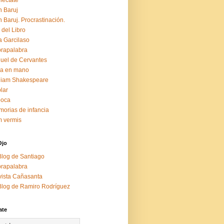
éctate
 Baruj
 Baruj. Procrastinación.
 del Libro
a Garcilaso
rapalabra
uel de Cervantes
za en mano
liam Shakespeare
lar
boca
orias de infancia
 vermis
Ojo
Blog de Santiago
rapalabra
ista Cañasanta
Blog de Ramiro Rodríguez
ate