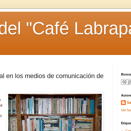
 del "Café Labrap
nal en los medios de comunicación de
Buscar
Autor
n
Sa
ha
Ver to
o
Etique