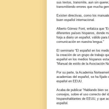
sus textos, transmite, aun sin querer
transmitiendo errores que mucha gent
Existen directivas, como los manuale
buen español internacional.
Alberto Gómez Font, enfatiza que “Es
diferentes países hispanos, donde má
forja a diario un español, válido par
comunicación en nuestra lengua.”
El seminario “El español en los med
la creación de un grupo de trabajo qu
español en los medios hispanos esta
“Manual de estilo de la Asociación 
Por su parte, la Academia Norteamer
academias del español, se ha fijado 
español en EEUU.
Acaba de publicar “Hablando bien se 
consejos, sobre el uso correcto del 
hispanohablantes de EEUU, y que acl
español.