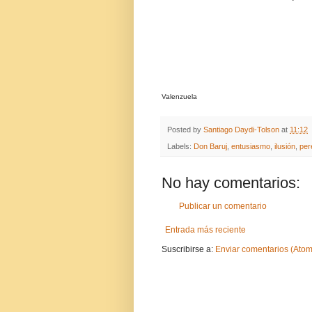
Valenzuela
Posted by
Santiago Daydi-Tolson
at
11:12
Labels:
Don Baruj
,
entusiasmo
,
ilusión
,
per
No hay comentarios:
Publicar un comentario
Entrada más reciente
Suscribirse a:
Enviar comentarios (Atom