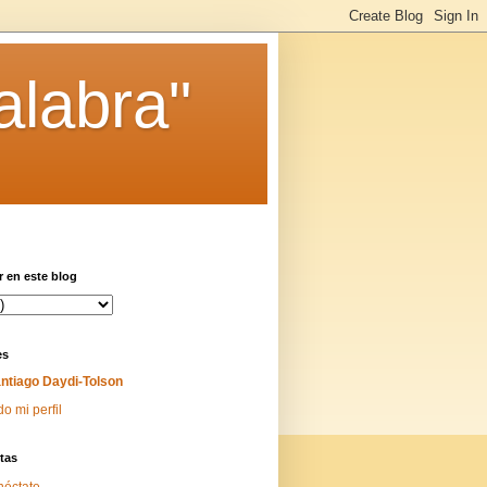
alabra"
 en este blog
es
ntiago Daydi-Tolson
do mi perfil
tas