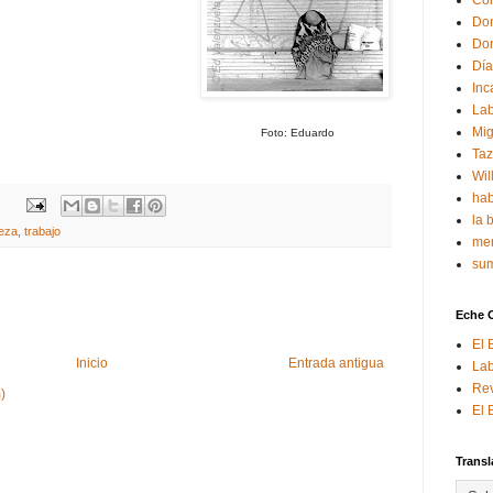
Con
Don
Don
Día
Inc
Lab
Mig
Foto: Eduardo
Ta
Wil
hab
la 
eza
,
trabajo
mem
sum
Eche 
El 
Inicio
Entrada antigua
Lab
Rev
)
El 
Transl