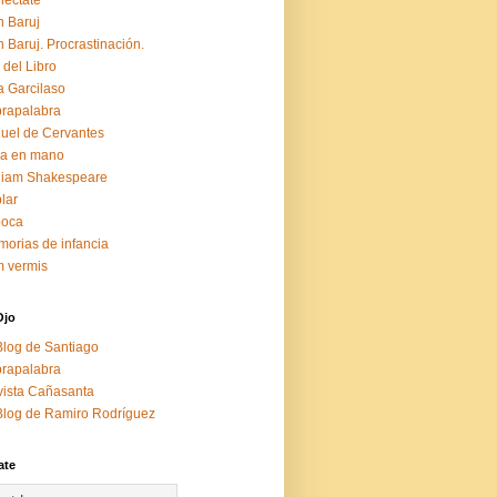
éctate
 Baruj
 Baruj. Procrastinación.
 del Libro
a Garcilaso
rapalabra
uel de Cervantes
za en mano
liam Shakespeare
lar
boca
orias de infancia
 vermis
Ojo
Blog de Santiago
rapalabra
ista Cañasanta
Blog de Ramiro Rodríguez
ate