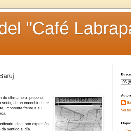
 del "Café Labrap
Baruj
Buscar
Autor
ón de última hora--propone
sentir, de un concebir el ser
Sa
e, impotente frente a su
Ver to
nada.
Etique
 dedicado--dice--son expresión
 da sentido al día.