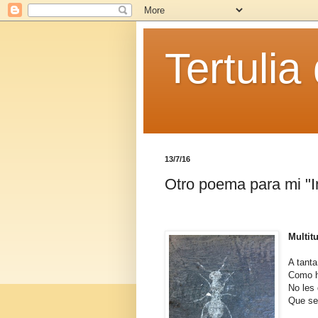
Tertulia
13/7/16
Otro poema para mi "I
Multit
A tant
Como 
No les
Que se