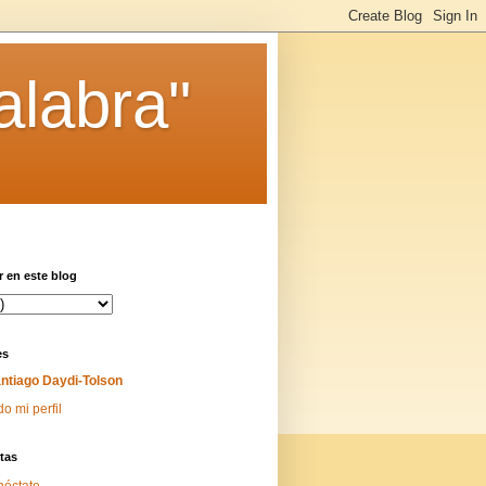
alabra"
 en este blog
es
ntiago Daydi-Tolson
do mi perfil
tas