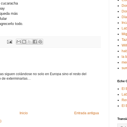
Con
a cucaracha
Don
hay
Don
 queda más
Día
lular
Inc
grecerlo todo.
Lab
Mig
Ta
Wil
hab
la 
mem
sum
s siguen colándose no solo en Europa sino el resto del
 de exterminarlas…
Eche 
El 
Lab
Rev
El 
Inicio
Entrada antigua
Transl
)