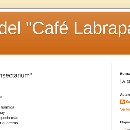
 del "Café Labrap
nsectarium"
Buscar
Autor
ud
Sa
a hormiga
Ver to
hay
 queda más
Etique
r guerreras