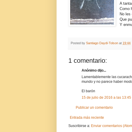
A tant
Como 
No les
Que pu
Y enmu
Posted by
Santiago Daydi-Tolson
at
19:44
1 comentario:
Anónimo dijo...
Lamentablemente las cucaracha
mundo y no parece haber modo
El barón
15 de julio de 2016 a las 13:45
Publicar un comentario
Entrada más reciente
Suscribirse a:
Enviar comentarios (Atom