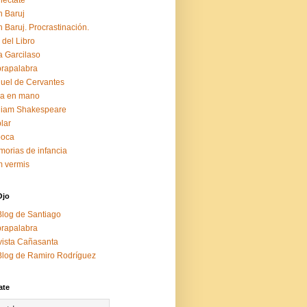
éctate
 Baruj
 Baruj. Procrastinación.
 del Libro
a Garcilaso
rapalabra
uel de Cervantes
za en mano
liam Shakespeare
lar
boca
orias de infancia
 vermis
Ojo
Blog de Santiago
rapalabra
ista Cañasanta
Blog de Ramiro Rodríguez
ate