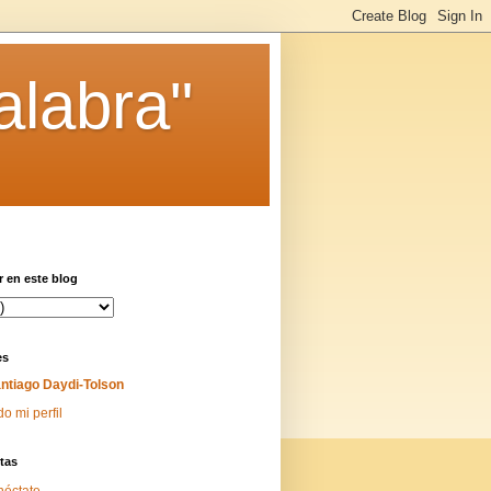
alabra"
 en este blog
es
ntiago Daydi-Tolson
do mi perfil
tas