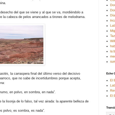
Con
eina.
Don
Don
, desecho del que se viene y al que se va, mordiéndolo a
Día
 la cabeza de pelos arrancados a tirones de melodrama.
Inc
Lab
Mig
Ta
Wil
hab
la 
mem
sum
astés,
la carraspera final del último verso del decisivo
Eche 
r barroco, que no sabe de incertidumbres porque acepta,
El 
ina:
Lab
Rev
o, en polvo, en sombra, en nada”.
El 
a lisonja de lo falso, tal vez airada: la aparente belleza de
Transl
es polvo, es sombra, es nada”.