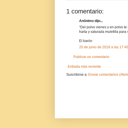
1 comentario:
Anónimo dijo...
“Del polvo vienes y en polvo te
harta y saturada muletilla para 
El barón
20 de junio de 2018 a las 17:4
Publicar un comentario
Entrada más reciente
Suscribirse a:
Enviar comentarios (Atom