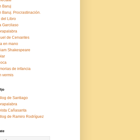
éctate
 Baruj
 Baruj. Procrastinación.
 del Libro
a Garcilaso
rapalabra
uel de Cervantes
za en mano
liam Shakespeare
lar
boca
orias de infancia
 vermis
Ojo
Blog de Santiago
rapalabra
ista Cañasanta
Blog de Ramiro Rodríguez
ate