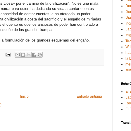
Con
as Llosa-- por el camino de la civilización”. No es una mala
Don
 narrar para quien ha dedicado su vida a contar cuentos.
Don
a capacidad de contar cuentos le ha otorgado un poder
Día
 civilización a costa del sacrificio y el engaño de miríadas
Inc
 el cuento es que los ansiosos de poder han controlado a
Lab
 ensueño de las grandes trampas.
Mig
n la formulación de los grandes esquemas del engaño.
Ta
Wil
hab
la 
mem
sum
Eche 
El 
Inicio
Entrada antigua
Lab
Rev
)
El 
Transl