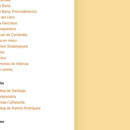
éctate
 Baruj
 Baruj. Procrastinación.
 del Libro
a Garcilaso
rapalabra
uel de Cervantes
za en mano
liam Shakespeare
lar
boca
orias de infancia
 vermis
Ojo
Blog de Santiago
rapalabra
ista Cañasanta
Blog de Ramiro Rodríguez
ate