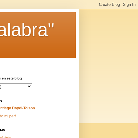
alabra"
 en este blog
es
ntiago Daydi-Tolson
do mi perfil
tas