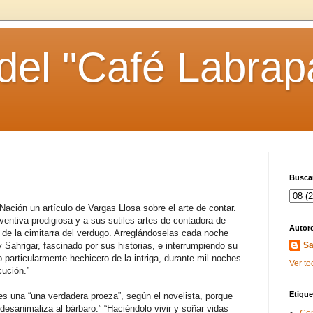
 del "Café Labrap
Buscar
 Nación un artículo de Vargas Llosa sobre el arte de contar.
ventiva prodigiosa y a sus sutiles artes de contadora de
Autor
de la cimitarra del verdugo. Arreglándoselas cada noche
y Sahrigar, fascinado por sus historias, e interrumpiendo su
Sa
articularmente hechicero de la intriga, durante mil noches
Ver to
ución.”
Etique
s una “una verdadera proeza”, según el novelista, porque
desanimaliza al bárbaro.” “Haciéndolo vivir y soñar vidas