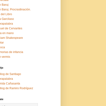
éctate
 Baruj
 Baruj. Procrastinación.
 del Libro
a Garcilaso
rapalabra
uel de Cervantes
za en mano
liam Shakespeare
lar
boca
orias de infancia
 vermis
Ojo
Blog de Santiago
rapalabra
ista Cañasanta
Blog de Ramiro Rodríguez
ate