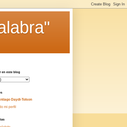
alabra"
 en este blog
es
ntiago Daydi-Tolson
do mi perfil
tas