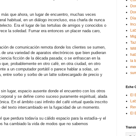
Con
Don
Don
é, más que ahora, un lugar de encuentro, muchas veces
Día
eneral habitual, en un diálogo inconcluso, esa charla de nunca
Inc
telecto. Era el lugar de las tertulias de amigos y conocidos o
Lab
borrece la soledad. Fumar era entonces un placer nada caro,
Mig
Ta
ación de comunicación remota donde los clientes se sumen,
Wil
 de una variedad de aparatos electrónicos que bien pudieran
hab
encia ficción de la década pasada; o se enfrascan en la
la 
n que, probablemente en otro café, en otra ciudad, en otro
mem
ente a un computador portátil o parece hablar a solas, un
sum
ja, entre sorbo y sorbo de un latte sobrecargado de precio y
Eche 
io sin lugar, espacio ausente donde el encuentro con los otros
El 
corporal y se define como suceso puramente espiritual, alada
Lab
nica. En el ámbito casi infinito del café virtual queda inscrito
 del texto intercambiado en la fugacidad de un momento.
Rev
El 
el que perdura todavía su cálido espacio para la estadía--y el
nos ha cambiado la vida de modos que no sabemos
Transl