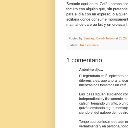
Sentado aquí en mi Café Labrapalabr
fortuito con alguien que, sin pretende
para el día con un expreso, o alguie
solitaria donde consume morosamente
matinal de café au lait y un croissa
Posted by
Santiago Daydi-Tolson
at
23:26
Labels:
Taza en mano
1 comentario:
Anónimo dijo...
El legendario café, epicentro d
diferencia es, que ahora la tecn
mientras nos tomamos un café.¿
Las ideas siguen surgiendo co
independiente y físicamente m
cafetín, tomando un tinto, o un
quizás enviando algun mensaje
siendo el del galope de nuestr
Tengo que confesar, que aún m
verbalmente y en persona, todo