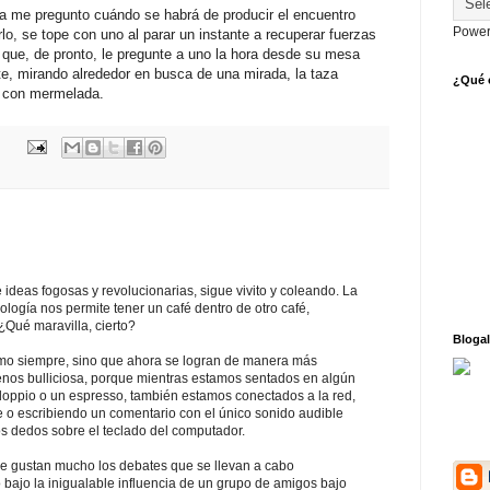
a me pregunto cuándo se habrá de producir el encuentro
Power
rlo, se tope con uno al parar un instante a recuperar fuerzas
n que, de pronto, le pregunte a uno la hora desde su mesa
, mirando alrededor en busca de una mirada, la taza
¿Qué o
nt con mermelada.
e ideas fogosas y revolucionarias, sigue vivito y coleando. La
ología nos permite tener un café dentro de otro café,
Qué maravilla, cierto?
Blogal
mo siempre, sino que ahora se logran de manera más
enos bulliciosa, porque mientras estamos sentados en algún
 doppio o un espresso, también estamos conectados a la red,
 o escribiendo un comentario con el único sonido audible
os dedos sobre el teclado del computador.
e gustan mucho los debates que se llevan a cabo
 bajo la inigualable influencia de un grupo de amigos bajo