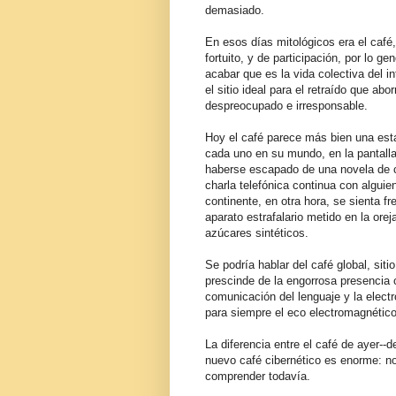
demasiado.
En esos días mitológicos era el caf
fortuito, y de participación, por lo g
acabar que es la vida colectiva del in
el sitio ideal para el retraído que a
despreocupado e irresponsable.
Hoy el café parece más bien una est
cada uno en su mundo, en la pantalla
haberse escapado de una novela de ci
charla telefónica continua con alguie
continente, en otra hora, se sienta fr
aparato estrafalario metido en la ore
azúcares sintéticos.
Se podría hablar del café global, sit
prescinde de la engorrosa presencia 
comunicación del lenguaje y la electró
para siempre el eco electromagnético
La diferencia entre el café de ayer--d
nuevo café cibernético es enorme: 
comprender todavía.