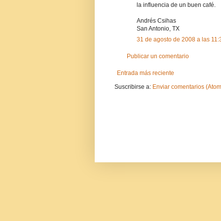
la influencia de un buen café.
Andrés Csihas
San Antonio, TX
31 de agosto de 2008 a las 11:
Publicar un comentario
Entrada más reciente
Suscribirse a:
Enviar comentarios (Atom