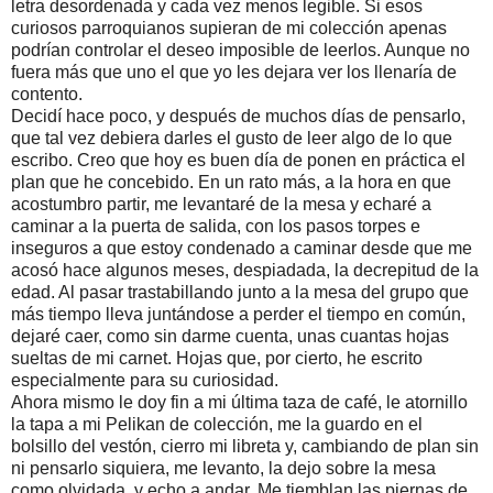
letra desordenada y cada vez menos legible. Si esos
curiosos parroquianos supieran de mi colección apenas
podrían controlar el deseo imposible de leerlos. Aunque no
fuera más que uno el que yo les dejara ver los llenaría de
contento.
Decidí hace poco, y después de muchos días de pensarlo,
que tal vez debiera darles el gusto de leer algo de lo que
escribo. Creo que hoy es buen día de ponen en práctica el
plan que he concebido. En un rato más, a la hora en que
acostumbro partir, me levantaré de la mesa y echaré a
caminar a la puerta de salida, con los pasos torpes e
inseguros a que estoy condenado a caminar desde que me
acosó hace algunos meses, despiadada, la decrepitud de la
edad. Al pasar trastabillando junto a la mesa del grupo que
más tiempo lleva juntándose a perder el tiempo en común,
dejaré caer, como sin darme cuenta, unas cuantas hojas
sueltas de mi carnet. Hojas que, por cierto, he escrito
especialmente para su curiosidad.
Ahora mismo le doy fin a mi última taza de café, le atornillo
la tapa a mi Pelikan de colección, me la guardo en el
bolsillo del vestón, cierro mi libreta y, cambiando de plan sin
ni pensarlo siquiera, me levanto, la dejo sobre la mesa
como olvidada, y echo a andar. Me tiemblan las piernas de