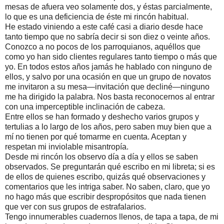
mesas de afuera veo solamente dos, y éstas parcialmente,
lo que es una deficiencia de éste mi rincón habitual.
He estado viniendo a este café casi a diario desde hace
tanto tiempo que no sabría decir si son diez o veinte años.
Conozco a no pocos de los parroquianos, aquéllos que
como yo han sido clientes regulares tanto tiempo o más que
yo. En todos estos años jamás he hablado con ninguno de
ellos, y salvo por una ocasión en que un grupo de novatos
me invitaron a su mesa—invitación que decliné—ninguno
me ha dirigido la palabra. Nos basta reconocernos al entrar
con una imperceptible inclinación de cabeza.
Entre ellos se han formado y deshecho varios grupos y
tertulias a lo largo de los años, pero saben muy bien que a
mí no tienen por qué tomarme en cuenta. Aceptan y
respetan mi inviolable misantropía.
Desde mi rincón los observo día a día y ellos se saben
observados. Se preguntarán qué escribo en mi libreta; si es
de ellos de quienes escribo, quizás qué observaciones y
comentarios que les intriga saber. No saben, claro, que yo
no hago más que escribir despropósitos que nada tienen
que ver con sus grupos de estrafalarios.
Tengo innumerables cuadernos llenos, de tapa a tapa, de mi