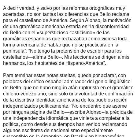
A decir verdad, y salvo por las reformas ortográficas muy
acertadas, no son tantas las diferencias que Bello reclama
para el castellano de América. Según Alonso, la motivación
de una gramática americana estaría en “la disconformidad
de Bello con el «supersticioso casticismo» de las
gramáticas españolas que rechazaban como viciosa toda
forma americana de hablar que no se practicara en la
península”. “No tengo la pretensión de escribir para los
castellanos—afirma Bello--. Mis lecciones se dirigen a mis
hermanos, los habitantes de Hispano-América”.
Para terminar estas notas sueltas, queda por aclarar, con
palabras del crítico español admirador del genio lingüístico
de Bello, que no hubo ningún afán rupturista en el gramático
chileno-venezolano, sino sólo una voluntad de confirmación
de la distintiva identidad americana de los pueblos recién
independizados políticamente. “No encuentro que asome
por ninguna página de Bello—escribe Alonso--la prédica de
una independencia idiomática que viniera a completar a la
política, como desde sus tiempos han venido reclamando
algunos escritores de nacionalismo especialmente
susceptible en la Argentina, en Brasil y en Norteamérica.