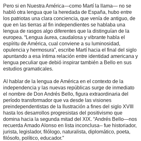
Pero si en Nuestra América—como Martí la llama— no se
habló otra lengua que la heredada de España, hubo entre
los patriotas una clara conciencia, que venía de antiguo, de
que en las tierras al fin independientes se hablaba una
lengua de rasgos algo diferentes que la distinguían de la
europea. “Lengua áurea, caudalosa y vibrante habla el
espíritu de América, cual conviene a su luminosidad,
opulencia y hermosura”, escribe Martí hacia el final del siglo
apuntando a esa íntima relación entre identidad americana y
lengua peculiar que debió inspirar también a Bello en sus
estudios gramaticales.
Al hablar de la lengua de América en el contexto de la
independencia y las nuevas repúblicas surge de inmediato
el nombre de Don Andrés Bello, figura extraordinaria del
período transformador que va desde las visiones
preindependentistas de la Ilustración a fines del siglo XVIII
hasta los desarrollos progresistas del positivismo que
domina hacia la segunda mitad del XIX. “Andrés Bello—nos
recuerda Amado Alonso en lista inconclusa-- fue historiador,
jurista, legislador, filólogo, naturalista, diplomático, poeta,
filósofo, político, educador.”