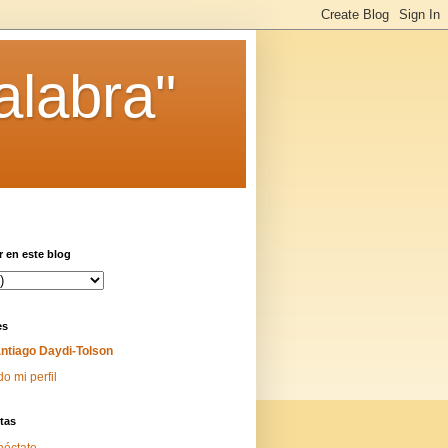
alabra"
 en este blog
es
ntiago Daydi-Tolson
do mi perfil
tas