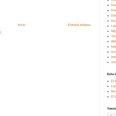
Con
Don
Don
Día
Inc
Inicio
Entrada antigua
Lab
Mig
)
Ta
Wil
hab
la 
mem
sum
Eche 
El 
Lab
Rev
El 
Transl