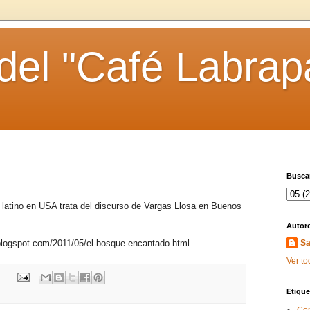
 del "Café Labrap
Buscar
or latino en USA trata del discurso de Vargas Llosa en Buenos
Autor
.blogspot.com/2011/05/el-bosque-encantado.html
Sa
Ver to
Etique