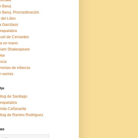
éctate
 Baruj
 Baruj. Procrastinación.
 del Libro
a Garcilaso
rapalabra
uel de Cervantes
za en mano
liam Shakespeare
lar
boca
orias de infancia
 vermis
Ojo
Blog de Santiago
rapalabra
ista Cañasanta
Blog de Ramiro Rodríguez
ate