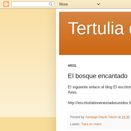
Tertulia
4/5/11
El bosque encantado
El siguiente enlace al blog El escrit
Aires.
http://escritorlatinoenestadosunidos
Posted by
Santiago Daydi-Tolson
at
18:38
Labels:
Taza en mano