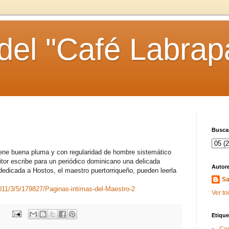
 del "Café Labrap
Buscar
tiene buena pluma y con regularidad de hombre sistemático
itor escribe para un periódico dominicano una delicada
Autor
 dedicada a Hostos, el maestro puertorriqueño, pueden leerla
Sa
2011/3/5/179827/Paginas-intimas-del-Maestro-2
Ver to
Etique