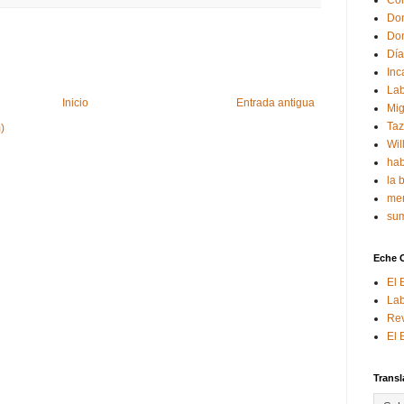
Con
Don
Don
Día
Inc
Lab
Inicio
Entrada antigua
Mig
Ta
)
Wil
hab
la 
mem
sum
Eche 
El 
Lab
Rev
El 
Transl