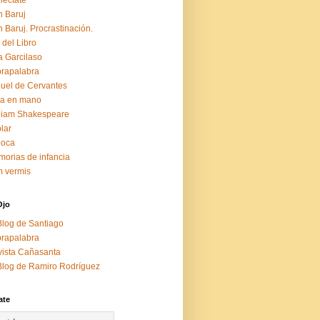
éctate
 Baruj
 Baruj. Procrastinación.
 del Libro
a Garcilaso
rapalabra
uel de Cervantes
za en mano
liam Shakespeare
lar
boca
orias de infancia
 vermis
Ojo
Blog de Santiago
rapalabra
ista Cañasanta
Blog de Ramiro Rodríguez
ate