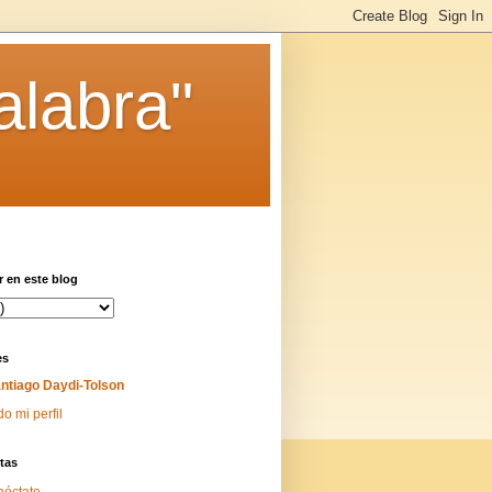
alabra"
 en este blog
es
ntiago Daydi-Tolson
do mi perfil
tas