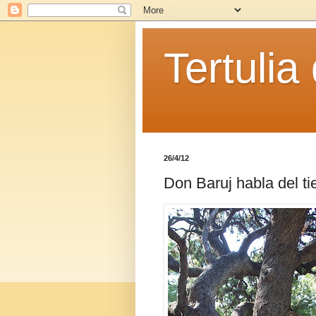
Tertulia
26/4/12
Don Baruj habla del t