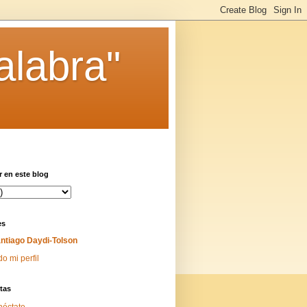
alabra"
 en este blog
es
ntiago Daydi-Tolson
do mi perfil
tas