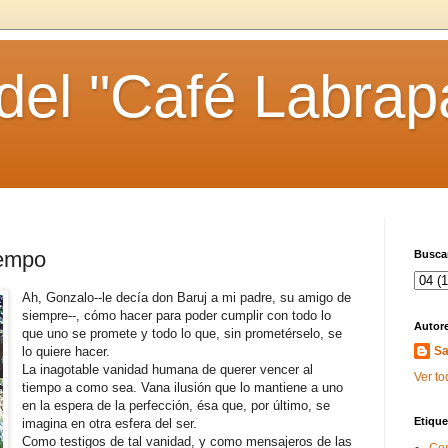
 del "Café Labrap
iempo
Buscar
Ah, Gonzalo--le decía don Baruj a mi padre, su amigo de
siempre--, cómo hacer para poder cumplir con todo lo
Autor
que uno se promete y todo lo que, sin prometérselo, se
lo quiere hacer.
Sa
La inagotable vanidad humana de querer vencer al
Ver to
tiempo a como sea. Vana ilusión que lo mantiene a uno
en la espera de la perfección, ésa que, por último, se
Etique
imagina en otra esfera del ser.
Como testigos de tal vanidad, y como mensajeros de las