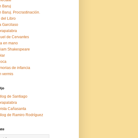
éctate
 Baruj
 Baruj. Procrastinación.
 del Libro
a Garcilaso
rapalabra
uel de Cervantes
za en mano
liam Shakespeare
lar
boca
orias de infancia
 vermis
Ojo
Blog de Santiago
rapalabra
ista Cañasanta
Blog de Ramiro Rodríguez
ate