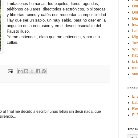
Con
limitaciones humanas, los papeles, libros, agendas,
Don
teléfonos celulares, directorios electrónicos, bibliotecas
Don
y librerías, cines y cafés nos recuerdan la imposibilidad.
Día
Hay que ser un sabio, un muy sabio, para no caer en la
Inc
angustia de la confusión y en el deseo insaciable del
Lab
Fausto iluso.
Ya me entiendes, claro que me entiendes, y por eso
Mig
callas.
Ta
Wil
hab
la 
mem
sum
Eche 
El 
Lab
Rev
al final me decido a escribir unas letras sin decir nada, que
El 
ilencio...
Transl