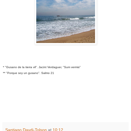
* "Gusano de la tierra vil". Jacint Verdaguer, "Sum vermis"
** "Porque soy un gusano". Salmo 21
Santiago Daydi-Tolson
at
10:12