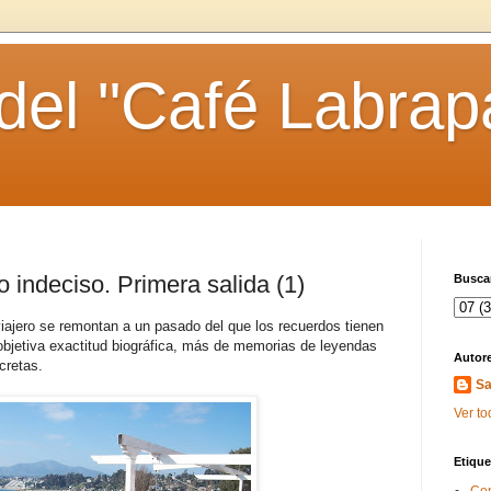
 del "Café Labrap
 indeciso. Primera salida (1)
Buscar
iajero se remontan a un pasado del que los recuerdos tienen
objetiva exactitud biográfica, más de memorias de leyendas
Autor
cretas.
Sa
Ver to
Etique