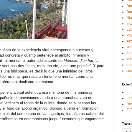
Con
Don
Don
Día
Inc
Lab
Mig
Ta
Wil
cuánto de la experiencia vital corresponde a sucesos y
hab
dad concreta y cuánto pertenece al ámbito inmenso y
la 
t, al menos, el autor adolescente de
Mémoirs d’un fou
, la
mem
e sont pas des faites; mais ma vie, c’est une pensée”. Y para
sum
 una biblioteca, es decir lo que una infinidad de libros
idido, es más que nada un fenómeno mental; como una
e aferran al dualismo cartesiano.
Eche 
periencia vital auténtica esa memoria de mis primeras
El 
añuelo de provisiones atado a una aromática vara de
Lab
el jardinero al fondo de la quinta, donde se alineaban las
Rev
el foso del abono orgánico, oloroso a tierra en formación,
El 
 lejos del cementerio de las lagartijas, los pájaros caídos del
nterrábamos en ceremoniosos juego funerarios que vagamente
Transl