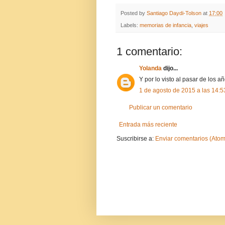
Posted by
Santiago Daydi-Tolson
at
17:00
Labels:
memorias de infancia
,
viajes
1 comentario:
Yolanda
dijo...
Y por lo visto al pasar de los a
1 de agosto de 2015 a las 14:5
Publicar un comentario
Entrada más reciente
Suscribirse a:
Enviar comentarios (Atom