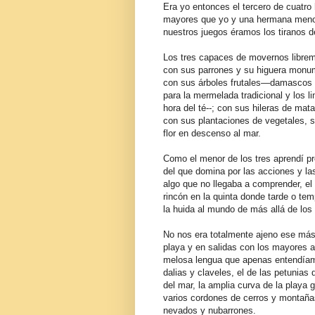
Era yo entonces el tercero de cuatr
mayores que yo y una hermana meno
nuestros juegos éramos los tiranos d
Los tres capaces de movernos libreme
con sus parrones y su higuera monume
con sus árboles frutales—damascos 
para la mermelada tradicional y los l
hora del té--; con sus hileras de mat
con sus plantaciones de vegetales, s
flor en descenso al mar.
Como el menor de los tres aprendí p
del que domina por las acciones y l
algo que no llegaba a comprender, el
rincón en la quinta donde tarde o te
la huida al mundo de más allá de los
No nos era totalmente ajeno ese más
playa y en salidas con los mayores al
melosa lengua que apenas entendíam
dalias y claveles, el de las petunias
del mar, la amplia curva de la playa 
varios cordones de cerros y montaña
nevados y nubarrones.