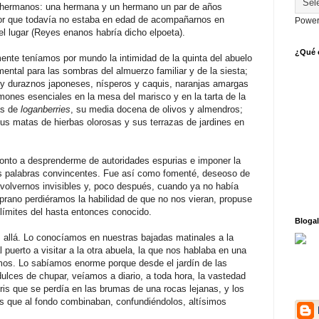
o hermanos: una hermana y un hermano un par de años
r que todavía no estaba en edad de acompañarnos en
Power
el lugar (Reyes enanos habría dicho elpoeta).
¿Qué o
nte teníamos por mundo la intimidad de la quinta del abuelo
ntal para las sombras del almuerzo familiar y de la siesta;
y duraznos japoneses, nísperos y caquis, naranjas amargas
imones esenciales en la mesa del marisco y en la tarta de la
as de
loganberries
, su media docena de olivos y almendros;
us matas de hierbas olorosas y sus terrazas de jardines en
ronto a desprenderme de autoridades espurias e imponer la
as palabras convincentes. Fue así como fomenté, deseoso de
 volvernos invisibles y, poco después, cuando ya no había
mprano perdiéramos la habilidad de que no nos vieran, propuse
 límites del hasta entonces conocido.
Blogal
 allá. Lo conocíamos en nuestras bajadas matinales a la
 puerto a visitar a la otra abuela, la que nos hablaba en una
os. Lo sabíamos enorme porque desde el jardín de las
 dulces de chupar, veíamos a diario, a toda hora, la vastedad
gris que se perdía en las brumas de una rocas lejanas, y los
s que al fondo combinaban, confundiéndolos, altísimos