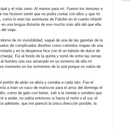
ncipal y el más serio. Al menos para mí. Fueron los temores e
 me hicieron sentir que no podía contar con ellos y que mi
io, como lo eran las aventuras de Patufet en el cuento infantil
 en una lengua distante de ese mucho más allá del que ella
del viaje.
dome de mi invisibilidad, saqué de una de las gavetas de la
uelos de complicados diseños como coloridos mapas de una
sitarla y en la despensa hice con él un bártulo de dulce de
charqui. Fui al fondo de la quinta y tomé de entre las ramas
al hombro una vez amarrado en un extremo de ella mi
se momento en los tormentos de la sed porque no sabía de
 el portón de atrás se abría y cerraba a cada rato. Fue el
ía a traer un saco de mariscos para el arroz del domingo el
alto, como de gato con botas, salí a la vereda o sendero que
é a andar, no sabía entonces si hacia el norte o el sur, el
ia adelante, que me pareció la única dirección posible, la