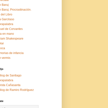
éctate
 Baruj
 Baruj. Procrastinación.
 del Libro
a Garcilaso
rapalabra
uel de Cervantes
za en mano
liam Shakespeare
lar
boca
orias de infancia
 vermis
Ojo
Blog de Santiago
rapalabra
ista Cañasanta
Blog de Ramiro Rodríguez
ate