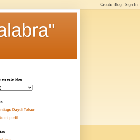
alabra"
 en este blog
es
ntiago Daydi-Tolson
do mi perfil
tas