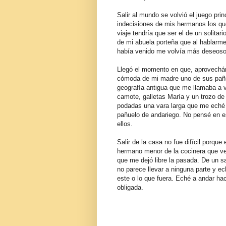
Salir al mundo se volvió el juego pri
indecisiones de mis hermanos los que
viaje tendría que ser el de un solitar
de mi abuela porteña que al hablarme
había venido me volvía más deseoso 
Llegó el momento en que, aprovechán
cómoda de mi madre uno de sus pañ
geografía antigua que me llamaba a vi
camote, galletas María y un trozo de 
podadas una vara larga que me eché 
pañuelo de andariego. No pensé en e
ellos.
Salir de la casa no fue difícil porque
hermano menor de la cocinera que ven
que me dejó libre la pasada. De un s
no parece llevar a ninguna parte y ech
este o lo que fuera. Eché a andar hac
obligada.