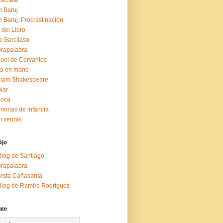
éctate
 Baruj
 Baruj. Procrastinación.
 del Libro
a Garcilaso
rapalabra
uel de Cervantes
za en mano
liam Shakespeare
lar
boca
orias de infancia
 vermis
Ojo
Blog de Santiago
rapalabra
ista Cañasanta
Blog de Ramiro Rodríguez
ate