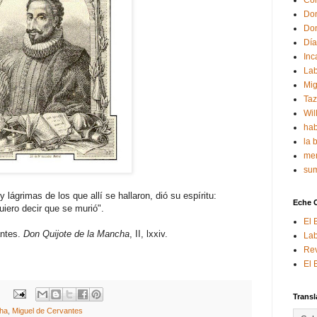
Con
Don
Don
Día
Inc
Lab
Mig
Ta
Wil
hab
la 
mem
sum
ágrimas de los que allí se hallaron, dió su espíritu:
Eche 
uiero decir que se murió".
El 
ntes.
Don Quijote de la Mancha
, II, lxxiv.
Lab
Rev
El 
Transl
cha
,
Miguel de Cervantes