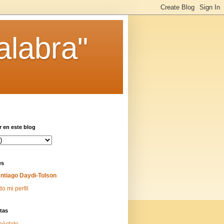
alabra"
 en este blog
es
ntiago Daydi-Tolson
do mi perfil
tas