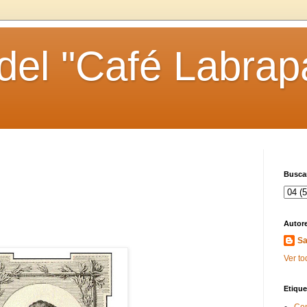
 del "Café Labrap
Buscar
Autor
Sa
Ver to
Etique