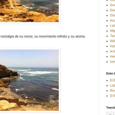
Con
Don
Don
Día
Inc
Lab
Mig
Ta
 nostalgia de su rumor, su movimiento infinito y su aroma
Wil
hab
la 
mem
sum
Eche 
El 
Lab
Rev
El 
Transl