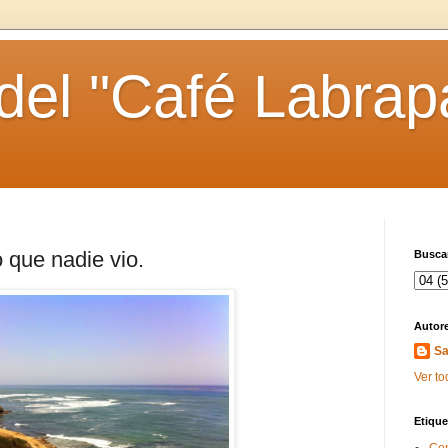
 del "Café Labrap
 que nadie vio.
Buscar
Autor
Sa
Ver to
Etique