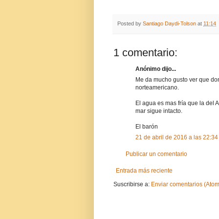
Posted by
Santiago Daydi-Tolson
at
11:14
1 comentario:
Anónimo dijo...
Me da mucho gusto ver que don B
norteamericano.
El agua es mas fría que la del A
mar sigue intacto.
El barón
21 de abril de 2016 a las 22:34
Publicar un comentario
Entrada más reciente
Suscribirse a:
Enviar comentarios (Atom