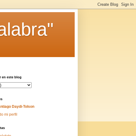
alabra"
 en este blog
es
ntiago Daydi-Tolson
do mi perfil
tas