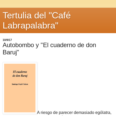
Tertulia del "Café
Labrapalabra"
10/9/17
Autobombo y "El cuaderno de don
Baruj"
A riesgo de parecer demasiado ególatra,