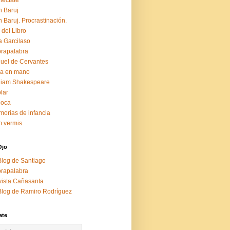
éctate
 Baruj
 Baruj. Procrastinación.
 del Libro
a Garcilaso
rapalabra
uel de Cervantes
za en mano
liam Shakespeare
lar
boca
orias de infancia
 vermis
Ojo
Blog de Santiago
rapalabra
ista Cañasanta
Blog de Ramiro Rodríguez
ate