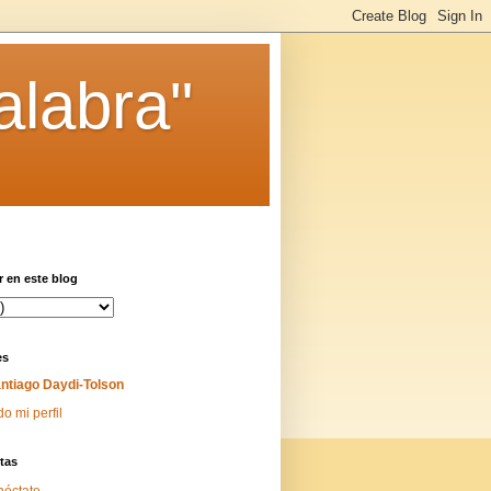
alabra"
 en este blog
es
ntiago Daydi-Tolson
do mi perfil
tas