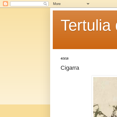
Tertulia
4/3/18
Cigarra