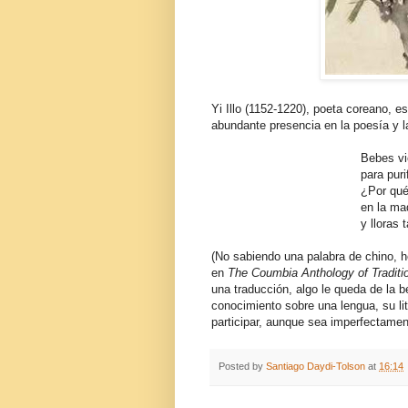
Yi Illo (1152-1220), poeta coreano, e
abundante presencia en la poesía y la
Bebes viento para 
para purificarte be
¿Por qué te desp
en la madrugada 
y lloras tan tris
(No sabiendo una palabra de chino, h
en
The Coumbia Anthology of Traditi
una traducción, algo le queda de la be
conocimiento sobre una lengua, su lit
participar, aunque sea imperfectamen
Posted by
Santiago Daydi-Tolson
at
16:14