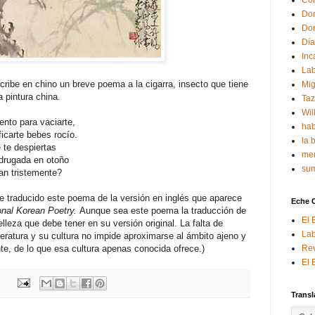
Con
Don
Don
Día
Inc
Lab
scribe en chino un breve poema a la cigarra, insecto que tiene
Mig
 pintura china.
Ta
Wil
vaciarte,
hab
bes rocío.
la 
iertas
mem
en otoño
sum
temente?
e traducido este poema de la versión en inglés que aparece
Eche 
onal Korean Poetry.
Aunque sea este poema la traducción de
El 
lleza que debe tener en su versión original. La falta de
Lab
eratura y su cultura no impide aproximarse al ámbito ajeno y
te, de lo que esa cultura apenas conocida ofrece.)
Rev
El 
Transl