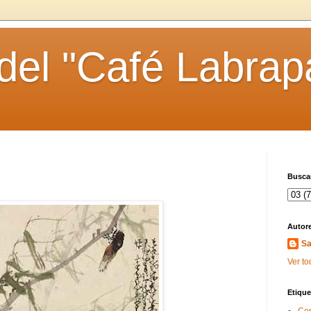
 del "Café Labrap
Buscar
Autor
Sa
Ver to
Etique