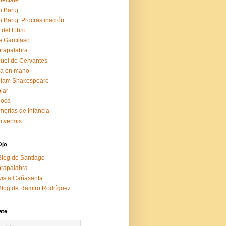
éctate
 Baruj
 Baruj. Procrastinación.
 del Libro
a Garcilaso
rapalabra
uel de Cervantes
za en mano
liam Shakespeare
lar
boca
orias de infancia
 vermis
Ojo
Blog de Santiago
rapalabra
ista Cañasanta
Blog de Ramiro Rodríguez
ate