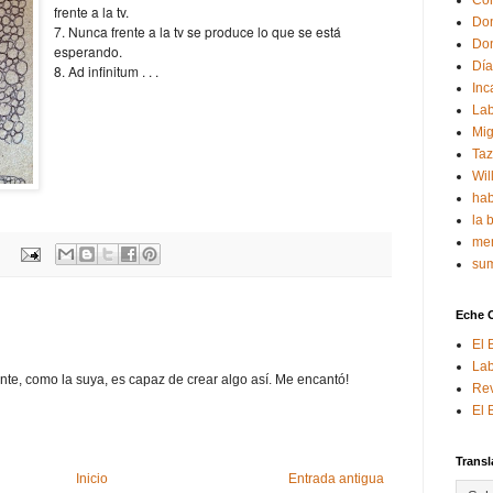
Con
frente a la tv.
Don
7. Nunca frente a la tv se produce lo que se está
Don
esperando.
Día
8. Ad infinitum . . .
Inc
Lab
Mig
Ta
Wil
hab
la 
mem
sum
Eche 
El 
Lab
ante, como la suya, es capaz de crear algo así. Me encantó!
Rev
El 
Transl
Inicio
Entrada antigua