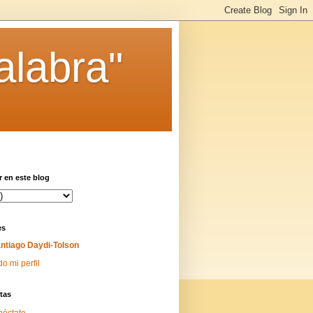
alabra"
 en este blog
es
ntiago Daydi-Tolson
do mi perfil
tas