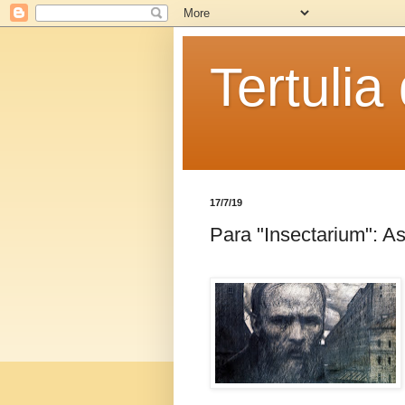
Tertulia
17/7/19
Para "Insectarium": As