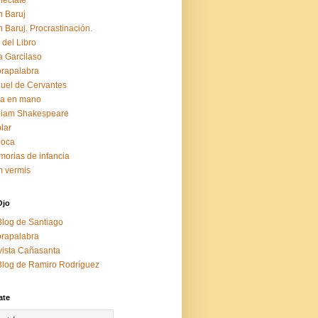
éctate
 Baruj
 Baruj. Procrastinación.
 del Libro
a Garcilaso
rapalabra
uel de Cervantes
za en mano
liam Shakespeare
lar
boca
orias de infancia
 vermis
Ojo
Blog de Santiago
rapalabra
ista Cañasanta
Blog de Ramiro Rodríguez
ate