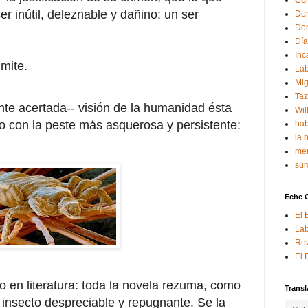
Con
r inútil, deleznable y dañino: un ser
Don
Don
Día
Inc
mite.
Lab
Mig
Ta
te acertada-- visión de la humanidad ésta
Wil
 con la peste más asquerosa y persistente:
hab
la 
mem
sum
Eche 
El 
Lab
Rev
El 
o en literatura: toda la novela rezuma, como
Transl
 insecto despreciable y repugnante. Se la