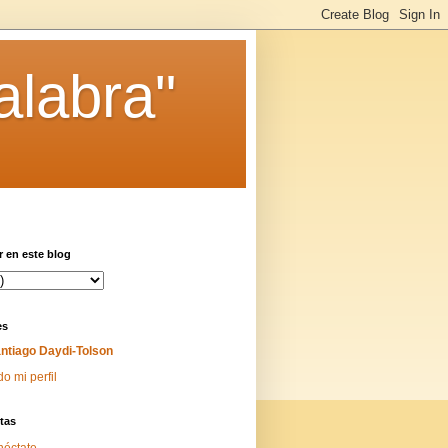
alabra"
 en este blog
es
ntiago Daydi-Tolson
do mi perfil
tas