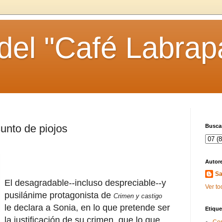
 del "Café Labrap
unto de piojos
Buscar
Autor
Sa
El desagradable--incluso despreciable--y
Ver to
pusilánime protagonista de
Crimen y castigo
le declara a Sonia, en lo que pretende ser
Etique
la justificación de su crimen, que lo que