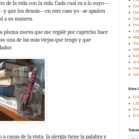
Con
to de la vida con la vida. Cada cual va a lo suyo—
Don
de--y que los demás—en este caso yo--se apañen
Don
al a su manera.
Día
Inc
Lab
 la pluma nueva que me regalé por capricho hace
Mig
uso una de las más viejas que tengo y que
Ta
lador.
Wil
hab
la 
mem
sum
Eche 
El 
Lab
Rev
El 
Transl
a causa de la vista: la alergia tiene la palabra y