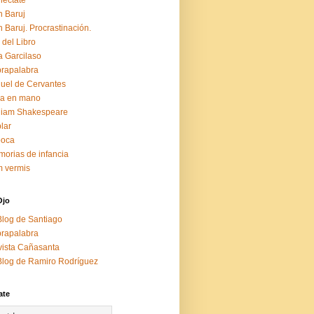
éctate
 Baruj
 Baruj. Procrastinación.
 del Libro
a Garcilaso
rapalabra
uel de Cervantes
za en mano
liam Shakespeare
lar
boca
orias de infancia
 vermis
Ojo
Blog de Santiago
rapalabra
ista Cañasanta
Blog de Ramiro Rodríguez
ate