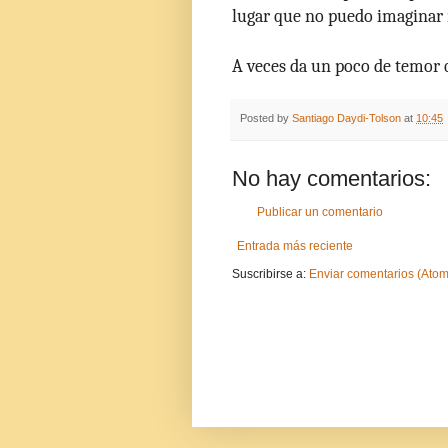
lugar que no puedo imaginar
A veces da un poco de temor
Posted by
Santiago Daydi-Tolson
at
10:45
No hay comentarios:
Publicar un comentario
Entrada más reciente
Suscribirse a:
Enviar comentarios (Atom