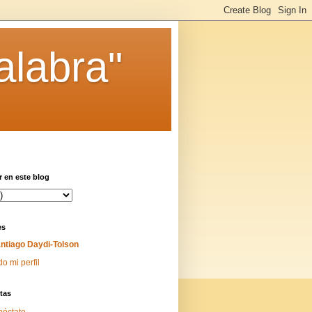
alabra"
 en este blog
es
ntiago Daydi-Tolson
do mi perfil
tas