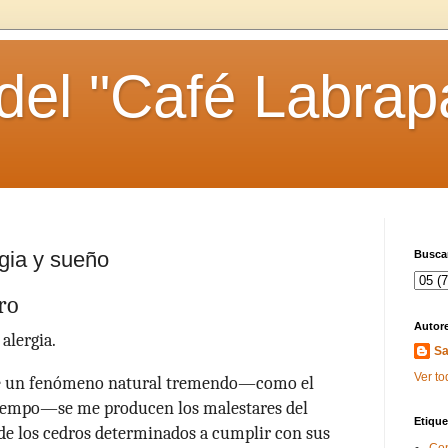
 del "Café Labrap
rgia y sueño
Buscar
ero
Autor
 alergia.
Sa
Ver to
 de un fenómeno natural tremendo—como el
tiempo—se me producen los malestares del
Etique
 de los cedros determinados a cumplir con sus