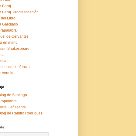
éctate
 Baruj
 Baruj. Procrastinación.
 del Libro
a Garcilaso
rapalabra
uel de Cervantes
za en mano
liam Shakespeare
lar
boca
orias de infancia
 vermis
Ojo
Blog de Santiago
rapalabra
ista Cañasanta
Blog de Ramiro Rodríguez
ate