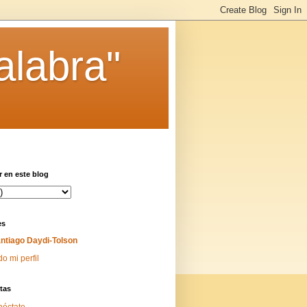
alabra"
 en este blog
es
ntiago Daydi-Tolson
do mi perfil
tas