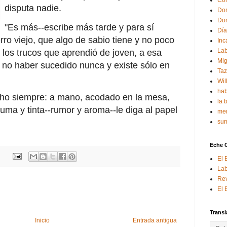
Con
disputa nadie.
Don
Don
"Es más--escribe más tarde y para sí
Día
erro viejo, que algo de sabio tiene y no poco
Inc
Lab
 los trucos que aprendió de joven, a esa
Mig
 no haber sucedido nunca y existe sólo en
Ta
Wil
hab
cho siempre: a mano, acodado en la mesa,
la 
uma y tinta--rumor y aroma--le diga al papel
mem
sum
Eche 
El 
Lab
Rev
El 
Transl
Inicio
Entrada antigua