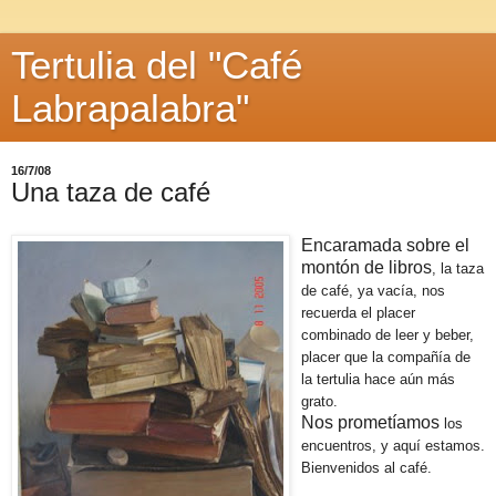
Tertulia del "Café
Labrapalabra"
16/7/08
Una taza de café
Encaramada sobre el
montón de libros
, la taza
de café, ya vacía, nos
recuerda el placer
combinado de leer y beber,
placer que la compañía de
la tertulia hace aún más
grato.
Nos prometíamos
los
encuentros, y aquí estamos.
Bienvenidos al café.