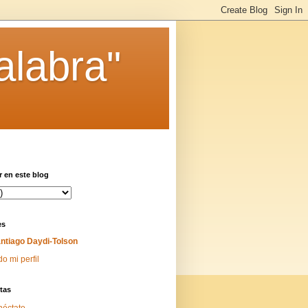
alabra"
 en este blog
es
ntiago Daydi-Tolson
do mi perfil
tas