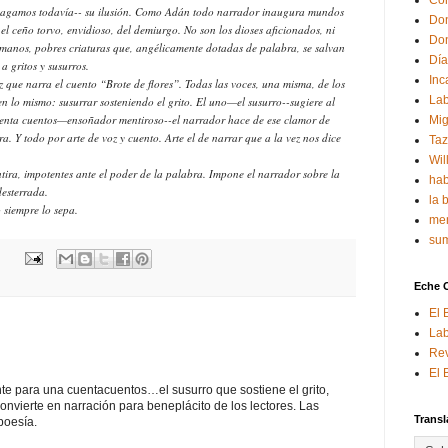
Con
pagamos todavía-- su ilusión. Como Adán todo narrador inaugura mundos
Don
el ceño torvo, envidioso, del demiurgo. No son los dioses aficionados, ni
Don
humanos, pobres criaturas que, angélicamente dotadas de palabra, se salvan
Día
a gritos y susurros.
Inc
z que narra el cuento “Brote de flores”. Todas las voces, una misma, de los
Lab
en lo mismo: susurrar sosteniendo el grito. El uno—el susurro--sugiere al
cuenta cuentos—ensoñador mentiroso--el narrador hace de ese clamor de
Mig
 Y todo por arte de voz y cuento. Arte el de narrar que a la vez nos dice
Ta
Wil
ntira, impotentes ante el poder de la palabra. Impone el narrador sobre la
hab
desterrada.
la 
 siempre lo sepa.
mem
sum
Eche 
El 
Lab
Rev
El 
te para una cuentacuentos…el susurro que sostiene el grito,
nvierte en narración para beneplácito de los lectores. Las
Transl
poesía.