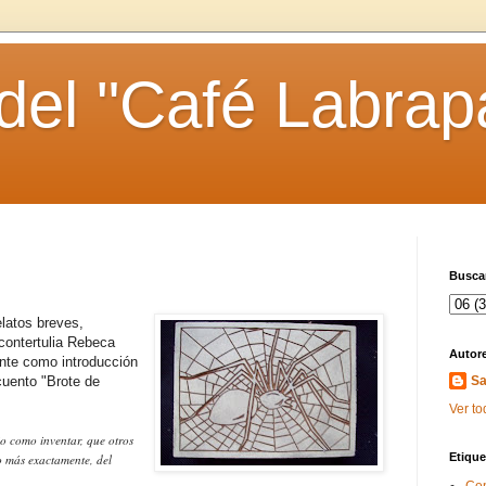
 del "Café Labrap
Buscar
elatos breves,
contertulia Rebeca
Autor
ente como introducción
 cuento "Brote de
Sa
Ver to
o como inventar, que otros
Etique
 o más exactamente, del