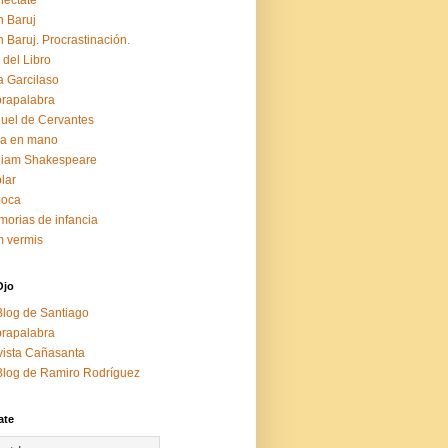
éctate
 Baruj
 Baruj. Procrastinación.
 del Libro
a Garcilaso
rapalabra
uel de Cervantes
za en mano
liam Shakespeare
lar
boca
orias de infancia
 vermis
Ojo
Blog de Santiago
rapalabra
ista Cañasanta
Blog de Ramiro Rodríguez
ate