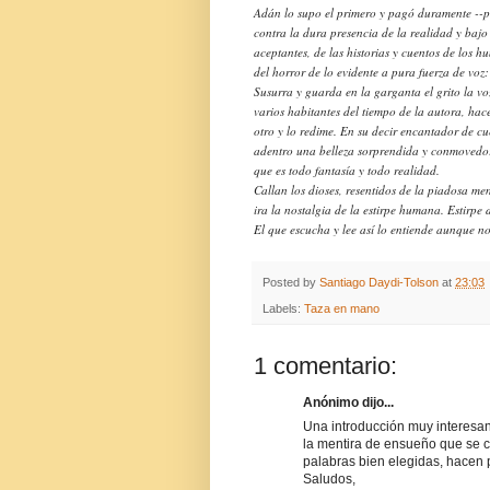
Adán lo supo el primero y pagó duramente --
contra la dura presencia de la realidad y bajo 
aceptantes, de las historias y cuentos de los 
del horror de lo evidente a pura fuerza de voz: 
Susurra y guarda en la garganta el grito la vo
varios habitantes del tiempo de la autora, hac
otro y lo redime. En su decir encantador de 
adentro una belleza sorprendida y conmovedora.
que es todo fantasía y todo realidad.
Callan los dioses, resentidos de la piadosa me
ira la nostalgia de la estirpe humana. Estirpe 
El que escucha y lee así lo entiende aunque no
Posted by
Santiago Daydi-Tolson
at
23:03
Labels:
Taza en mano
1 comentario:
Anónimo dijo...
Una introducción muy interesan
la mentira de ensueño que se co
palabras bien elegidas, hacen 
Saludos,