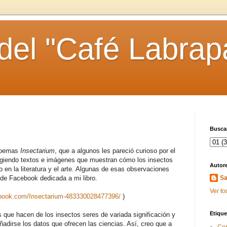
 del "Café Labrap
Buscar
 poemas
Insectarium
, que a algunos les pareció curioso por el
ogiendo textos e imágenes que muestran cómo los insectos
Autor
 en la literatura y el arte. Algunas de esas observaciones
de Facebook dedicada a mi libro.
Sa
Ver to
ebook.com/Insectarium-483330028477396/
)
Etique
cas que hacen de los insectos seres de variada significación y
adirse los datos que ofrecen las ciencias. Así, creo que a