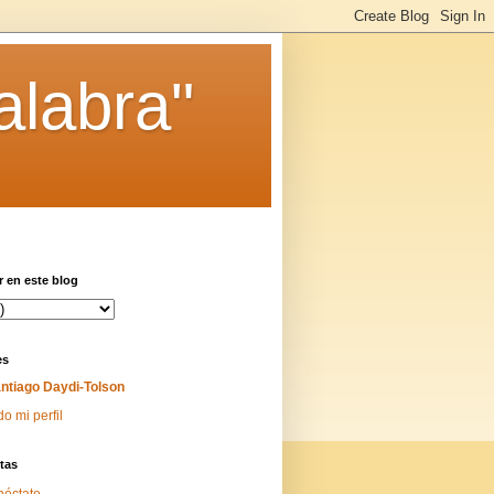
alabra"
 en este blog
es
ntiago Daydi-Tolson
do mi perfil
tas