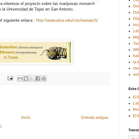
Con
ra interesar el proyecto sobre las mariposas
monarch
Don
e la Universidad de Tejas en San Antonio.
Don
Día
l siguiente enlace :
http://www.utsa.edu/crts/monarch/
Inc
Lab
Mig
Ta
Wil
hab
la 
mem
sum
Eche 
El 
Lab
Rev
El 
Inicio
Entrada antigua
)
Transl