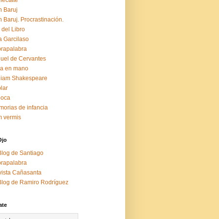
éctate
 Baruj
 Baruj. Procrastinación.
 del Libro
a Garcilaso
rapalabra
uel de Cervantes
za en mano
liam Shakespeare
lar
boca
orias de infancia
 vermis
Ojo
Blog de Santiago
rapalabra
ista Cañasanta
Blog de Ramiro Rodríguez
ate