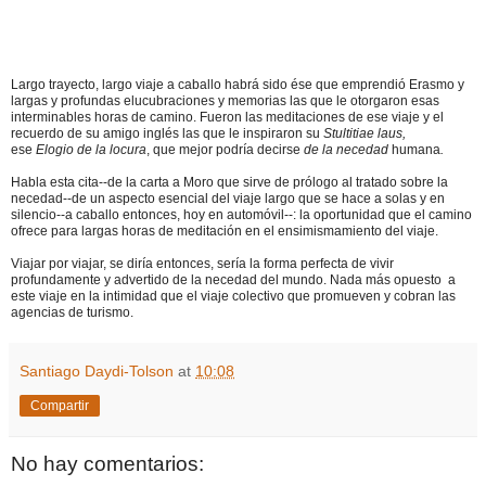
Largo trayecto, largo viaje a caballo habrá sido ése que emprendió Erasmo y
largas y profundas elucubraciones y memorias las que le otorgaron esas
interminables horas de camino. Fueron las meditaciones de ese viaje y el
recuerdo de su amigo inglés las que le inspiraron su
Stultitiae laus,
ese
Elogio
de la locura
, que mejor podría decirse
de la necedad
humana
.
Habla esta cita--de la carta a Moro que sirve de prólogo al tratado sobre la
necedad--de un aspecto esencial del viaje largo que se hace a solas
y en
silencio
--a caballo entonces, hoy en automóvil--
:
la oportunidad que el camino
ofrece para largas horas de meditación en el ensimismamiento del viaje.
Viajar por viajar, se diría entonces, sería la forma perfecta de
vivir
profundamente y advertido de la necedad del mundo. Nada más opuesto a
este viaje en la intimidad que el viaje colectivo que promueven y cobran las
agencias de turismo.
Santiago Daydi-Tolson
at
10:08
Compartir
No hay comentarios: