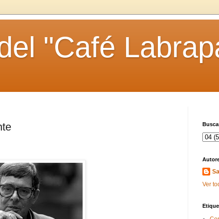
 del "Café Labrap
nte
Buscar
Autor
Sa
Ver to
Etique