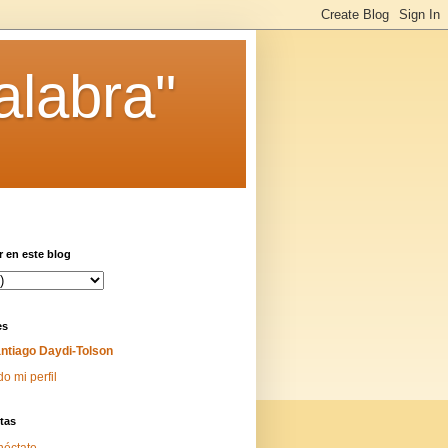
alabra"
 en este blog
es
ntiago Daydi-Tolson
do mi perfil
tas