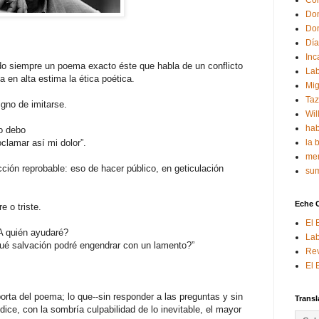
Con
Don
Don
Día
Inc
o siempre un poema exacto éste que habla de un conflicto
Lab
a en alta estima la ética poética.
Mig
Ta
igno de imitarse.
Wil
hab
o debo
oclamar así mi dolor”.
la 
mem
ción reprobable: eso de hacer público, en geticulación
sum
Eche 
e o triste.
El 
A quién ayudaré?
Lab
ué salvación podré engendrar con un lamento?”
Rev
El 
porta del poema; lo que--sin responder a las preguntas y sin
Transl
dice, con la sombría culpabilidad de lo inevitable, el mayor