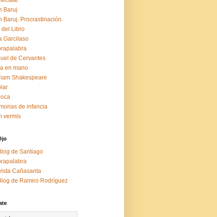
éctate
 Baruj
 Baruj. Procrastinación.
 del Libro
a Garcilaso
rapalabra
uel de Cervantes
za en mano
liam Shakespeare
lar
boca
orias de infancia
 vermis
Ojo
Blog de Santiago
rapalabra
ista Cañasanta
Blog de Ramiro Rodríguez
ate