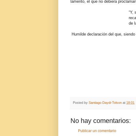
lamento, el que no debiera proclama
“Y, 
reca
de 
Humilde declaración del que, siendo 
Posted by
Santiago Daydi-Tolson
at
18:01
No hay comentarios:
Publicar un comentario