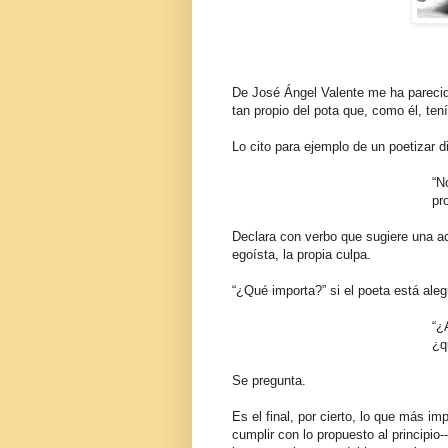
De José Ángel Valente me ha parecid
tan propio del pota que, como él, tení
Lo cito para ejemplo de un poetizar d
“N
pr
Declara con verbo que sugiere una ac
egoísta, la propia culpa.
“¿Qué importa?” si el poeta está alegr
“¿
¿q
Se pregunta.
Es el final, por cierto, lo que más im
cumplir con lo propuesto al principio
--