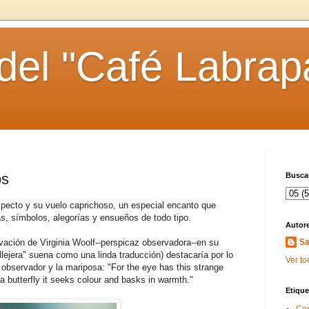
 del "Café Labrap
os
Buscar
specto y su vuelo caprichoso, un especial encanto que
as, símbolos, alegorías y ensueños de todo tipo.
Autor
vación de Virginia Woolf--perspicaz observadora--en su
Sa
lejera" suena como una linda traducción) destacaría por lo
Ver to
 observador y la mariposa: "For the eye has this strange
e a butterfly it seeks colour and basks in warmth."
Etique