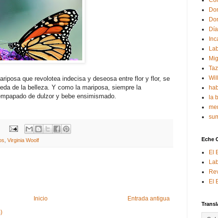
Con
Don
Don
Día
Inc
Lab
Mig
Ta
Wil
riposa que revolotea indecisa y deseosa entre flor y flor, se
eda de la belleza. Y como la mariposa, siempre la
hab
o empapado de dulzor y bebe ensimismado.
la 
mem
sum
Eche 
os
,
Virginia Woolf
El 
Lab
Rev
El 
Inicio
Entrada antigua
Transl
)