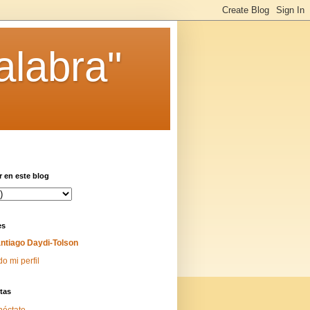
alabra"
 en este blog
es
ntiago Daydi-Tolson
do mi perfil
tas