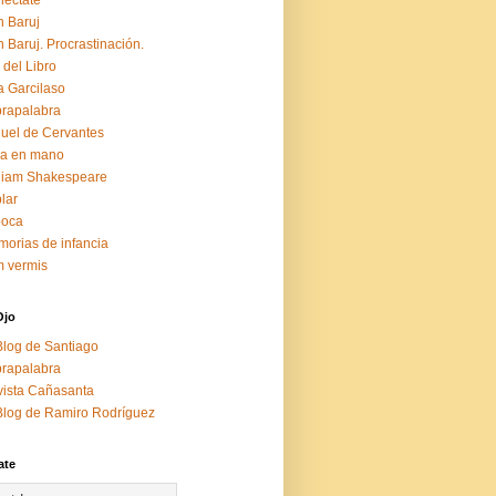
éctate
 Baruj
 Baruj. Procrastinación.
 del Libro
a Garcilaso
rapalabra
uel de Cervantes
za en mano
liam Shakespeare
lar
boca
orias de infancia
 vermis
Ojo
Blog de Santiago
rapalabra
ista Cañasanta
Blog de Ramiro Rodríguez
ate