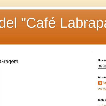
 del "Café Labrap
 Gragera
Buscar
Autor
Sa
Ver to
Etique