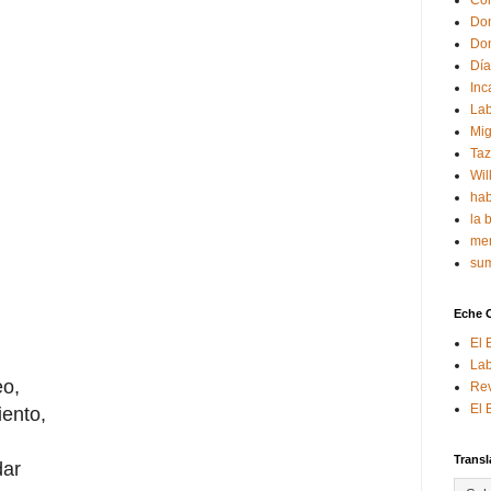
Con
Don
Don
Día
Inc
Lab
Mig
Ta
Wil
hab
la 
mem
sum
Eche 
El 
Lab
eo,
Rev
El 
iento,
Transl
dar