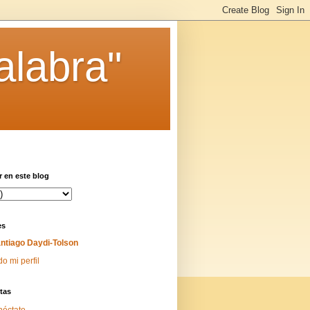
alabra"
 en este blog
es
ntiago Daydi-Tolson
do mi perfil
tas