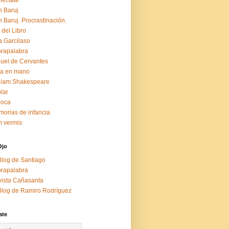
éctate
 Baruj
 Baruj. Procrastinación.
 del Libro
a Garcilaso
rapalabra
uel de Cervantes
za en mano
liam Shakespeare
lar
boca
orias de infancia
 vermis
Ojo
Blog de Santiago
rapalabra
ista Cañasanta
Blog de Ramiro Rodríguez
ate