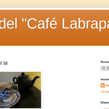
 del "Café Labrap
l té
Buscar
Autor
Sa
Ver to
Etique