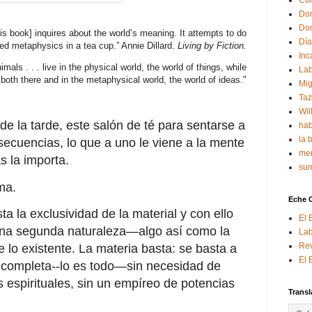
Con
Don
Don
about the world’s meaning. It attempts to do
Día
ed metaphysics in a tea cup.” Annie Dillard.
Living by Fiction.
Inc
 the physical world, the world of things, while
Lab
both there and in the metaphysical world, the world of ideas."
Mig
Ta
Wil
de la tarde, este salón de té para sentarse a
hab
la 
secuencias, lo que a uno le viene a la mente
mem
s la importa.
sum
ma.
Eche 
ta la exclusividad de la material y con ello
El 
 una segunda naturaleza—algo así como la
Lab
Rev
lo existente. La materia basta: se basta a
El 
 completa--lo es todo—sin necesidad de
s espirituales, sin un empíreo de potencias
Transl