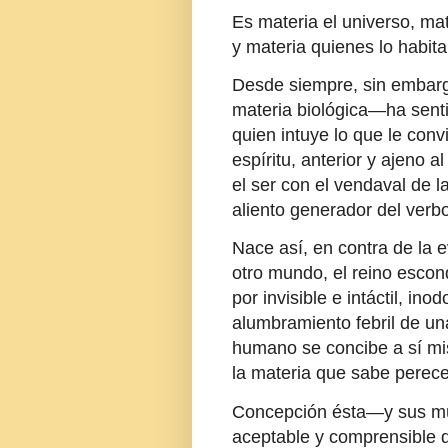
Es materia el universo, mat
y materia quienes lo habi
Desde siempre, sin embar
materia biológica—ha sen
quien intuye lo que le co
espíritu, anterior y ajeno 
el ser con el vendaval de l
aliento generador del verbo,
Nace así, en contra de la e
otro mundo, el reino escond
por invisible e intáctil, in
alumbramiento febril de un
humano se concibe a sí mis
la materia que sabe perec
Concepción ésta—y sus mú
aceptable y comprensible 