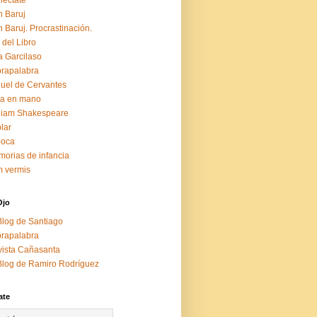
éctate
 Baruj
 Baruj. Procrastinación.
 del Libro
a Garcilaso
rapalabra
uel de Cervantes
za en mano
liam Shakespeare
lar
boca
orias de infancia
 vermis
Ojo
Blog de Santiago
rapalabra
ista Cañasanta
Blog de Ramiro Rodríguez
ate