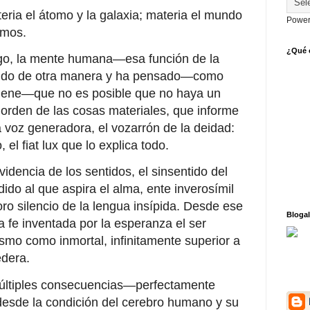
eria el átomo y la galaxia; materia el mundo
Power
tamos.
¿Qué o
go, la mente humana—esa función de la
tido de otra manera y ha pensado—como
nviene—que no es posible que no haya un
al orden de las cosas materiales, que informe
a voz generadora, el vozarrón de la deidad:
 el fiat lux que lo explica todo.
videncia de los sentidos, el sinsentido del
ido al que aspira el alma, ente inverosímil
odoro silencio de la lengua insípida. Desde ese
Blogal
a fe inventada por la esperanza el ser
mo como inmortal, infinitamente superior a
edera.
ltiples consecuencias—perfectamente
desde la condición del cerebro humano y su