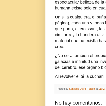
espectacular belleza de la 
humana existe solo en cuan
Un silla cualquiera, el puña
página), cada una y todas l
que porta, el croissant, las
cimitarra y la bandera al v
material que no existía has
creó.
¿No será también el propio
galaxias e infinitud una i
del cerebro, ese órgano bi
Al revolver el té la cuchari
Posted by
Santiago Daydi-Tolson
at
11:42
No hay comentarios: