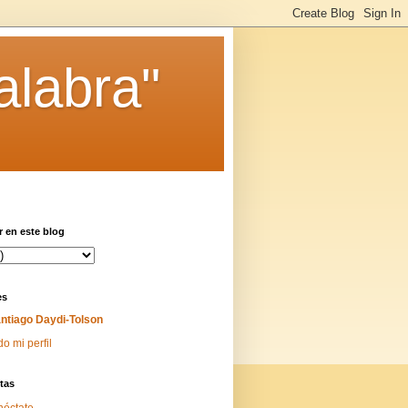
alabra"
 en este blog
es
ntiago Daydi-Tolson
do mi perfil
tas