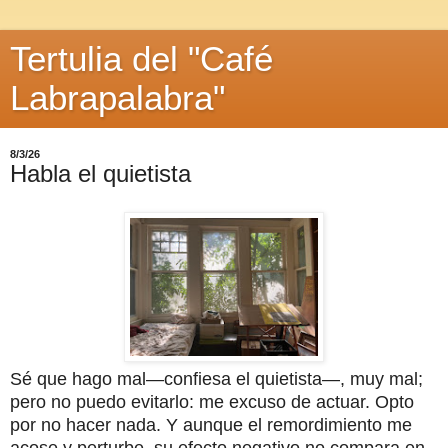
Tertulia del "Café
Labrapalabra"
8/3/26
Habla el quietista
Sé que hago mal—confiesa el quietista—, muy mal;
pero no puedo evitarlo: me excuso de actuar. Opto
por no hacer nada. Y aunque el remordimiento me
acose y perturbe, su efecto negativo no compara en